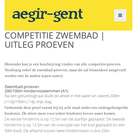
COMPETITIE ZWEMBAD |
UITLEG PROEVEN
Hieronder kan je een beschrijving vinden van alle competitie-proeven.
Voorlopig enkel de zwembad-proeven, maar dit zal binnenkort aangevuld
worden met de andere (open-water).
Zwembad-proeven
200/100m Hinderniszwemmen (A1)
Na een geluidssignaal duikt de atleet in het water en zwemt 200m
(+14j)/100m (-14j) vrije slag.
Gedurende deze proef zwemt hij/zij acht maal onder een ondergedompelde
hindernis. De atleet moet voor iedere hindernis boven water komen.
De eerste hindernis is op 12.5m van de startlijn geplaatst. De tweede
hindernis is op 12.5m van de overzijde van het bad geplaatst (in een
50m-bad). De afstand tussen twee hindernissen is dus 25m.