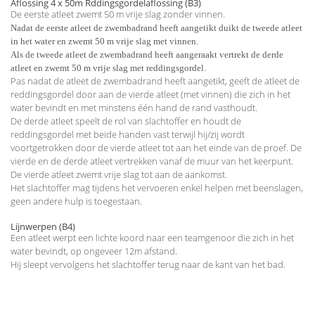
Aflossing 4 x 50m Rddingsgordelaflossing (B3)
De eerste atleet zwemt 50 m vrije slag zonder vinnen.
Nadat de eerste atleet de zwembadrand heeft aangetikt duikt de tweede atleet
in het water en zwemt 50 m vrije slag met vinnen.
Als de tweede atleet de zwembadrand heeft aangeraakt vertrekt de derde
atleet en zwemt 50 m vrije slag met reddingsgordel.
Pas nadat de atleet de zwembadrand heeft aangetikt, geeft de atleet de
reddingsgordel door aan de vierde atleet (met vinnen) die zich in het
water bevindt en met minstens één hand de rand vasthoudt.
De derde atleet speelt de rol van slachtoffer en houdt de
reddingsgordel met beide handen vast terwijl hij/zij wordt
voortgetrokken door de vierde atleet tot aan het einde van de proef. De
vierde en de derde atleet vertrekken vanaf de muur van het keerpunt.
De vierde atleet zwemt vrije slag tot aan de aankomst.
Het slachtoffer mag tijdens het vervoeren enkel helpen met beenslagen,
geen andere hulp is toegestaan.
Lijnwerpen (B4)
Een atleet werpt een lichte koord naar een teamgenoor die zich in het
water bevindt, op ongeveer 12m afstand.
Hij sleept vervolgens het slachtoffer terug naar de kant van het bad.