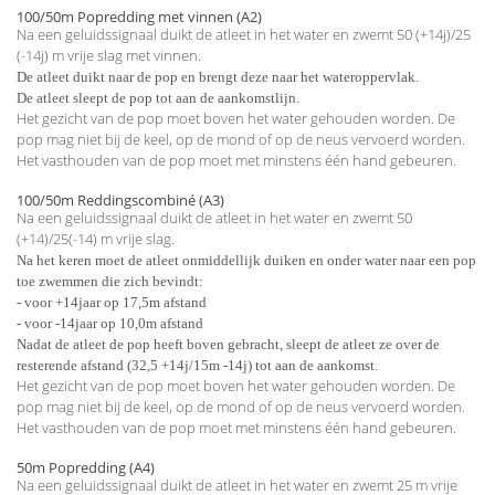
100/50m Popredding met vinnen (A2)
Na een geluidssignaal duikt de atleet in het water en zwemt 50 (+14j)/25
(-14j) m vrije slag met vinnen.
De atleet duikt naar de pop en brengt deze naar het wateroppervlak.
De atleet sleept de pop tot aan de aankomstlijn.
Het gezicht van de pop moet boven het water gehouden worden. De
pop mag niet bij de keel, op de mond of op de neus vervoerd worden.
Het vasthouden van de pop moet met minstens één hand gebeuren.
100/50m Reddingscombiné (A3)
Na een geluidssignaal duikt de atleet in het water en zwemt 50
(+14)/25(-14) m vrije slag.
Na het keren moet de atleet onmiddellijk duiken en onder water naar een pop
toe zwemmen die zich bevindt:
- voor +14jaar op 17,5m afstand
- voor -14jaar op 10,0m afstand
Nadat de atleet de pop heeft boven gebracht, sleept de atleet ze over de
resterende afstand (32,5 +14j/15m -14j) tot aan de aankomst.
Het gezicht van de pop moet boven het water gehouden worden. De
pop mag niet bij de keel, op de mond of op de neus vervoerd worden.
Het vasthouden van de pop moet met minstens één hand gebeuren.
50m Popredding (A4)
Na een geluidssignaal duikt de atleet in het water en zwemt 25 m vrije