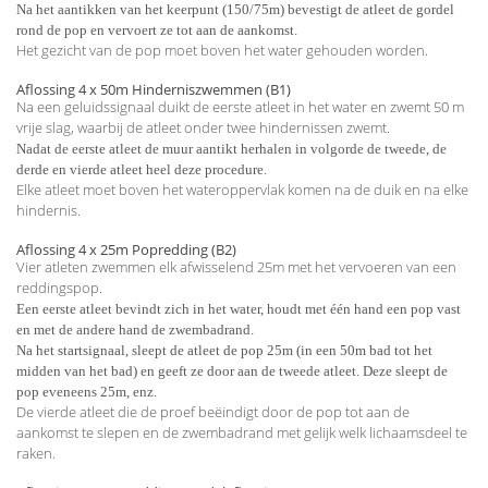
Na het aantikken van het keerpunt (150/75m) bevestigt de atleet de gordel
rond de pop en vervoert ze tot aan de aankomst.
Het gezicht van de pop moet boven het water gehouden worden.
Aflossing 4 x 50m Hinderniszwemmen (B1)
Na een geluidssignaal duikt de eerste atleet in het water en zwemt 50 m
vrije slag, waarbij de atleet onder twee hindernissen zwemt.
Nadat de eerste atleet de muur aantikt herhalen in volgorde de tweede, de
derde en vierde atleet heel deze procedure.
Elke atleet moet boven het wateroppervlak komen na de duik en na elke
hindernis.
Aflossing 4 x 25m Popredding (B2)
Vier atleten zwemmen elk afwisselend 25m met het vervoeren van een
reddingspop.
Een eerste atleet bevindt zich in het water, houdt met één hand een pop vast
en met de andere hand de zwembadrand.
Na het startsignaal, sleept de atleet de pop 25m (in een 50m bad tot het
midden van het bad) en geeft ze door aan de tweede atleet. Deze sleept de
pop eveneens 25m, enz.
De vierde atleet die de proef beëindigt door de pop tot aan de
aankomst te slepen en de zwembadrand met gelijk welk lichaamsdeel te
raken.