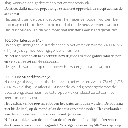
slag, waarvan een gedeelte aan het wateroppervlak.
De atleet duikt naar de pop, brengt ze naar het oppervlak en sleept ze naar de
aankomst.
Het gezicht van de pop moet boven het water gehouden worden. De
pop mag niet bij de keel, op de mond of op de neus vervoerd worden.
Het vasthouden van de pop moet met minstens één hand gebeuren.
100/50m Lifesaver (A5)
Na een geluidssignaal duikt de atleet in het water en zwemt 50 (+14j)/25
(-14j) vrije slag met reddingsgordel en vinnen.
Na het aantikken van het keerpunt bevestigt de atleet de gordel rond de pop
en vervoert ze tot aan de aankomst.
Het gezicht van de pop moet boven het water gehouden worden.
200/100m Superlifesaver (A6)
Na een geluidssignaal duikt de atleet in het water en zwemt 75 (+14j) /25
(-14j)m vrije slag. De atleet duikt naar de volledig ondergedompelde
pop, brengt deze naar het wateroppervlak en sleept ze tot aan het
keerpunt (100/50m).
Het gezicht van de pop moet boven het water gehouden worden. De pop mag
niet bij de keel, op de mond of op de neus vervoerd worden. Het vasthouden
van de pop moet met minstens één hand gebeuren.
Na het aantikken van de muur laat de atleet de pop los, blijft in het water,
doet vinnen aan en reddingsgordel. Vervolgens zwemt hij 50/25m vrije slag.