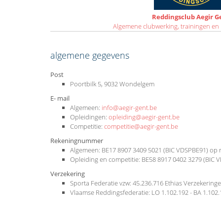
Reddingsclub Aegir G
Algemene clubwerking, trainingen en 
algemene gegevens
Post
Poortbilk 5, 9032 Wondelgem
E- mail
Algemeen:
info@aegir-gent.be
Opleidingen:
opleiding@aegir-gent.be
Competitie:
competitie@aegir-gent.be
Rekeningnummer
Algemeen: BE17 8907 3409 5021 (BIC VDSPBE91) op 
Opleiding en competitie: BE58 8917 0402 3279 (BIC
Verzekering
Sporta Federatie vzw: 45.236.716 Ethias Verzekering
Vlaamse Reddingsfederatie: LO 1.102.192 - BA 1.102