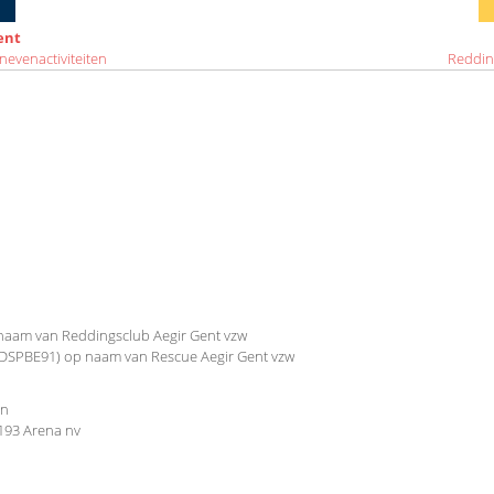
ent
nevenactiviteiten
Reddin
naam van Reddingsclub Aegir Gent vzw
 VDSPBE91) op naam van Rescue Aegir Gent vzw
en
.193 Arena nv