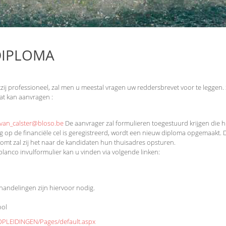
DIPLOMA
zij professioneel, zal men u meestal vragen uw reddersbrevet voor te leggen. So
at kan aanvragen :
.van_calster@bloso.be
De aanvrager zal formulieren toegestuurd krijgen die hij
ng op de financiële cel is geregistreerd, wordt een nieuw diploma opgemaa
mt zal zij het naar de kandidaten hun thuisadres opsturen.
blanco invulformulier kan u vinden via volgende linken:
handelingen zijn hiervoor nodig.
ool
LEIDINGEN/Pages/default.aspx