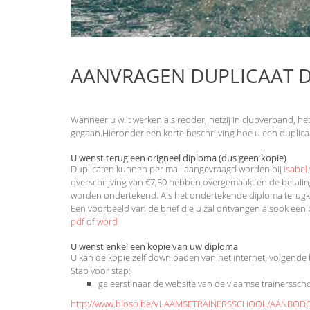
AANVRAGEN DUPLICAAT 
Wanneer u wilt werken als redder, hetzij in clubverband, het
gegaan.Hieronder een korte beschrijving hoe u een duplica
U wenst terug een origneel diploma (dus geen kopie)
Duplicaten kunnen per mail aangevraagd worden bij
isabel
overschrijving van €7,50 hebben overgemaakt en de betali
worden ondertekend. Als het ondertekende diploma terugko
Een voorbeeld van de brief die u zal ontvangen alsook een 
pdf
of
word
U wenst enkel een kopie van uw diploma
U kan de kopie zelf downloaden van het internet, volgende 
Stap voor stap:
ga eerst naar de website van de vlaamse trainerssch
http://www.bloso.be/VLAAMSETRAINERSSCHOOL/AANBODOP