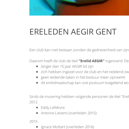
ERELEDEN AEGIR GENT
Een club kan niet bestaan zonden de gedrevenheid van zijn v
Daarom heeft de club de titel
"Erelid AEGIR"
ingevoerd. De
langer dan 15 jaar AEGIR lid zijn
zich hebben ingezet voor de club en het reddend 
geen leidende taken in het bestuur meer opneemt
dit erelidmaatschap kan ook postuum toegekend w
Sinds de invoering hebben volgende personen de titel "Ere
2012
Eddy Lefebvre
Antoine Lievens (overleden 2015)
2015
Ignace Mottart (overleden 2016)